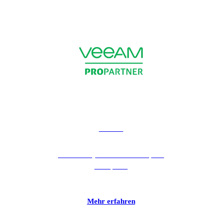
Veeam
Veeam – It just works! Backup for
Enterprise.
Mehr erfahren