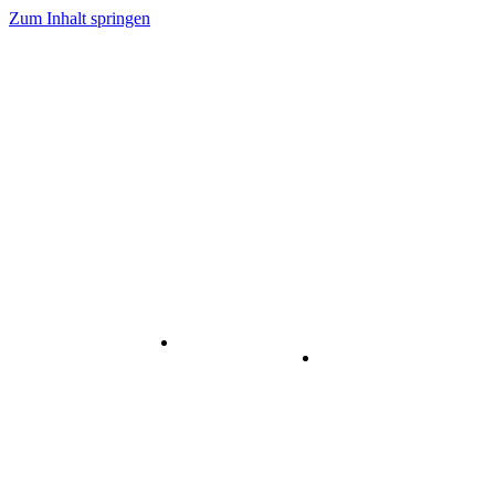
Zum Inhalt springen
Internet
-
Visuelle
& Data
enstleistungen
Kommunikation
Center