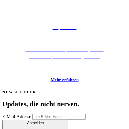
Captcha.eu
Unser Partner für barrierefreie und
DSGVO-konforme Captcha-Lösungen zum
Schutz vor Spam und Bots – ganz ohne
Tracking oder externe Dienste.
Mehr erfahren
NEWSLETTER
Updates, die
nicht nerven
.
E-Mail-Adresse
Anmelden