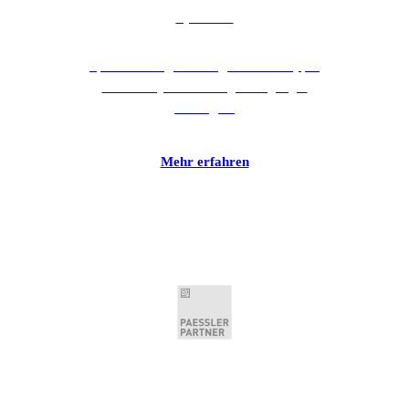
SpinetiX
SpinetiX fertigt die Original HMP Hyper
Media Player™ für Digital-Signage-
Lösungen.
Mehr erfahren