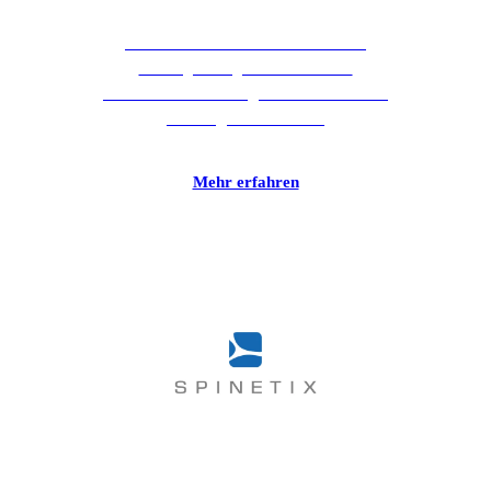
Als zertifizierter Partner im Bereich
Hosting verfügen wir über eine
umfassende Erfahrung mit AkuWinOffice
für Hörgeräteakustiker.
Mehr erfahren