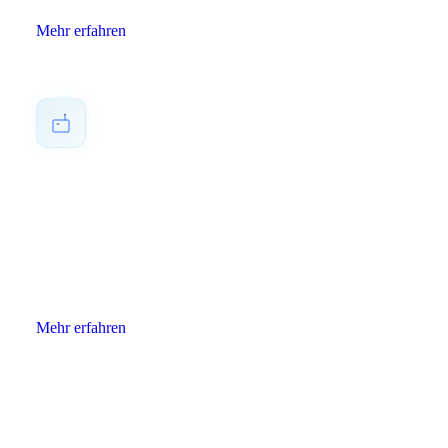
Mehr erfahren
IT-Infrastruktur
Moderne IT-Infrastruktur – Planung, Aufbau und Betrieb
Ihrer IT-Umgebung.
Mehr erfahren
Business Tools