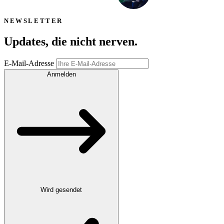
Schutz
vor
NIS2- als auch im
Angriffen, Sicherheit
KRITIS-Umfeld
NEWSLETTER
für Ihre
Daten.
planen und
umsetzen.
Updates, die
nicht nerven
.
E-Mail-Adresse
Anmelden
Wird gesendet