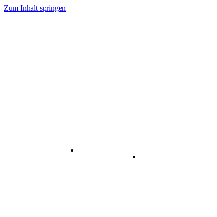
Zum Inhalt springen
Internet
-
Visuelle
& Data
enstleistungen
Kommunikation
Center