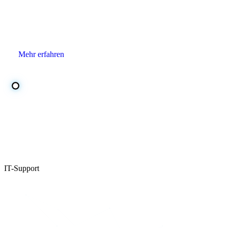
Zentrale IT-Funktionen für Ihr Unternehmen – unabhängig
betrieben, regional betreut.
Mehr erfahren
IT-Support