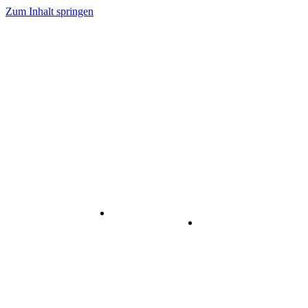
Zum Inhalt springen
Internet
-
Visuelle
& Data
enstleistungen
Kommunikation
Center