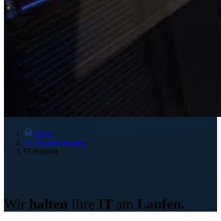
Home
›
IT-Dienstleistungen
›
IT-Support
IT-Support
Wir
halten
Ihre
IT
am
Laufen.