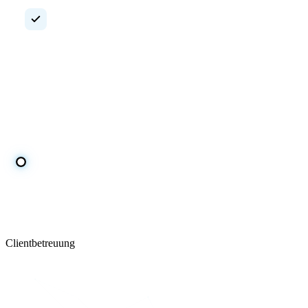
Monitoring
Wir überwachen Systeme rund um die Uhr, um Ausfälle
frühzeitig zu verhindern.
Clientbetreuung