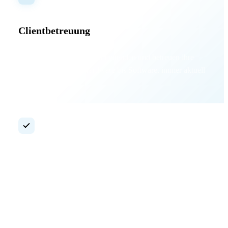
Clientbetreuung
Wir unterstützen Ihre Mitarbeitenden und betreuen ihre
Arbeitsplätze – von Hardware bis Software, immer aktuell
und sicher.
Systemwartung
Regelmäßige Wartung für reibungslose IT-Prozesse und
stabile Systeme.