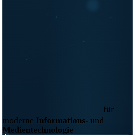
Expert:innen
für
moderne
Informations-
und
Medientechnologie