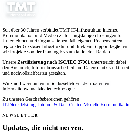
Informationen
Slaughter“ hat der
Supreme-
werden zentral
US Supreme Court
Court-Urteil
bereitgestellt und
eine Entscheidung
für den
genau dort verfügbar
getroffen, die aktuell
gemacht, wo sie
weit über die USA
Mittelstand
Seit über 30 Jahren verbindet TMT IT-Infrastruktur, Internet,
gebraucht werden –
hinaus diskutiert
bedeutet
Kommunikation und Medien zu leistungsfähigen Lösungen für
für besseren Service
wird.
Unternehmen und Organisationen. Mit eigenen Rechenzentren,
und mehr Zeit für
regionaler Glasfaser-Infrastruktur und direktem Support begleiten
das Wesentliche.
wir Projekte von der Planung bis zum laufenden Betrieb.
Unsere
Zertifizierung nach ISO/IEC 27001
unterstreicht dabei
den Anspruch, Informationssicherheit und Datenschutz strukturiert
und nachvollziehbar zu gestalten.
Wir sind Expert:innen in Schlüsselfeldern der modernen
Informations- und Medientechnologie.
Zu unseren Geschäftsbereichen gehören
IT-Dienstleistung
,
Internet & Data Center
,
Visuelle Kommunikation
NEWSLETTER
Updates, die
nicht nerven
.