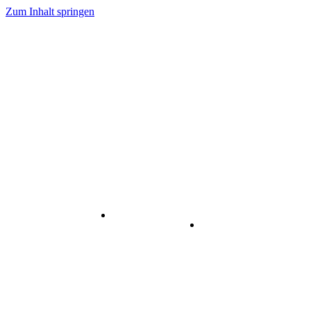
Zum Inhalt springen
Internet
-
Visuelle
& Data
enstleistungen
Kommunikation
Center