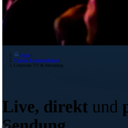
Home
›
Visuelle Kommunikation
›
Corporate TV & Streaming
Corporate TV
Live, direkt
und
p
Sendung.