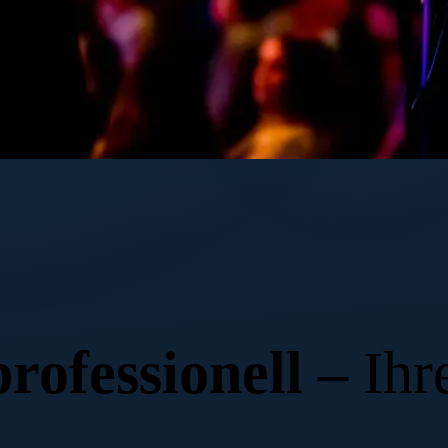
 & Streaming
rofessionell –
Ihr