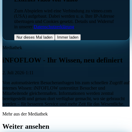
Zum Abspielen wird eine Verbindung zu vimeo.com
(USA) aufgebaut. Dabei werden u. a. Ihre IP-Adresse
übertragen und Cookies gesetzt. Details und Widerruf
in unserer
Datenschutzerklärung
.
Nur dieses Mal laden
Immer laden
Mediathek
iNFOFLOW - Ihr Wissen, neu definiert
2. Juli 2026
·
1:11
Von automatisierten Besucheranfragen bis zum schnellen Zugriff auf
internes Wissen: iNFOFLOW unterstützt Besucher und
Mitarbeitende gleichermaßen. Informationen werden zentral
bereitgestellt und genau dort verfügbar gemacht, wo sie gebraucht
werden – für besseren Service und mehr Zeit für das Wesentliche.
Mehr aus der Mediathek
Weiter ansehen