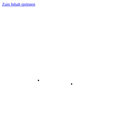
Zum Inhalt springen
Internet
-
Visuelle
& Data
enstleistungen
Kommunikation
Center