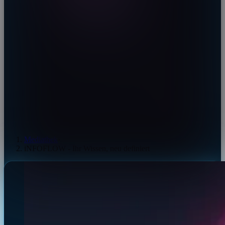
Mediathek
›
iNFOFLOW - Ihr Wissen, neu definiert