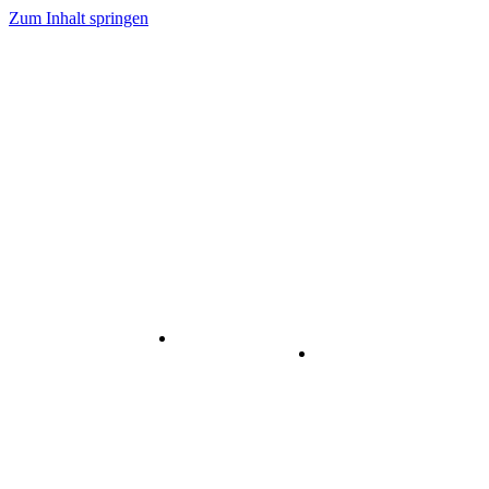
Zum Inhalt springen
Internet
-
Visuelle
& Data
enstleistungen
Kommunikation
Center