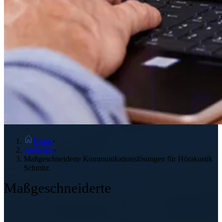
Home
›
Aktuelles
›
Maßgeschneiderte Kommunikationslösungen für Hörakustik
Schmitz
Maßgeschneiderte
Kommunikations