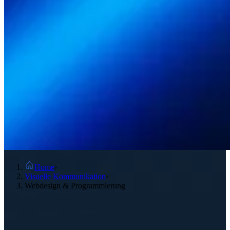
Home
›
Visuelle Kommunikation
›
Webdesign & Programmierung
Webdesign &