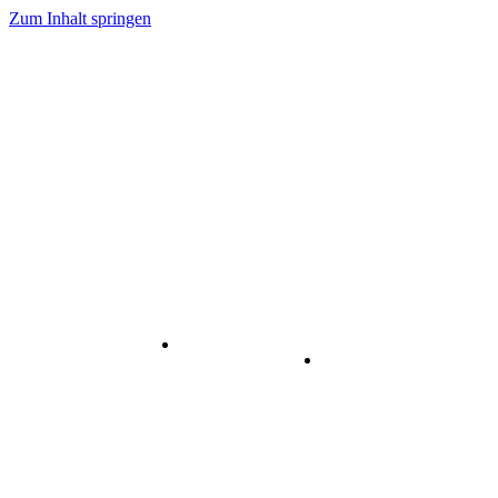
Zum Inhalt springen
Internet
-
Visuelle
& Data
enstleistungen
Kommunikation
Center