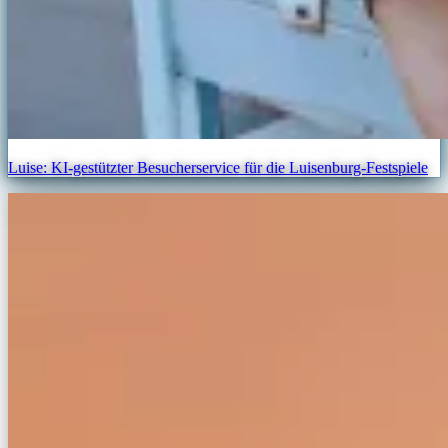
Luise: KI-gestützter Besucherservice für die Luisenburg-Festspiele