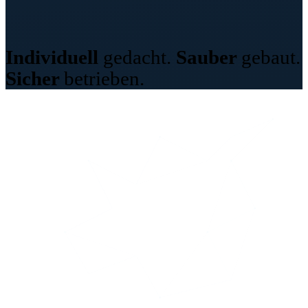
Programmierung
Individuell
gedacht.
Sauber
gebaut.
Sicher
betrieben.