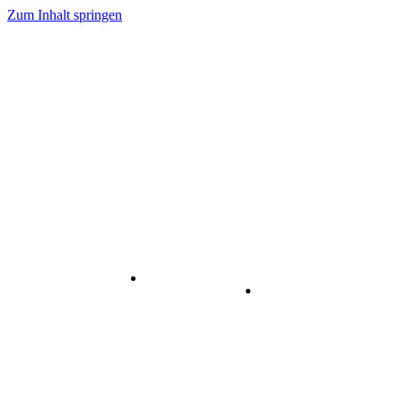
Zum Inhalt springen
Internet
-
Visuelle
& Data
enstleistungen
Kommunikation
Center