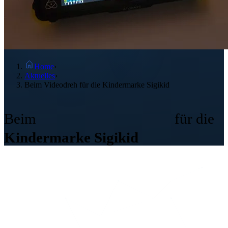
Home
›
Aktuelles
›
Beim Videodreh für die Kindermarke Sigikid
Videodreh
Beim
für die
Kindermarke Sigikid