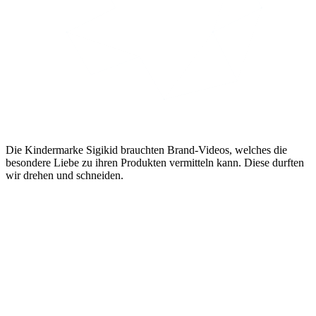
Die Kindermarke Sigikid brauchten Brand-Videos, welches die
besondere Liebe zu ihren Produkten vermitteln kann. Diese durften
wir drehen und schneiden.
Die beliebte Kindermarke Sigikid verwendet nur besonders
hochwertige Materialien, setzt auf kindgerechtes Design und
hohen Spielwert. Produkte des fränkischen
Traditionsunternehmens zeichnen sich durch eine besondere
Liebe zum Detail aus. Diese Details sollen auch in der
Produktion der von TMT konzipierten Werbevideos spürbar
sein.
Werfen Sie mit uns einen Blick in einen Drehtag der
besonderen Art!