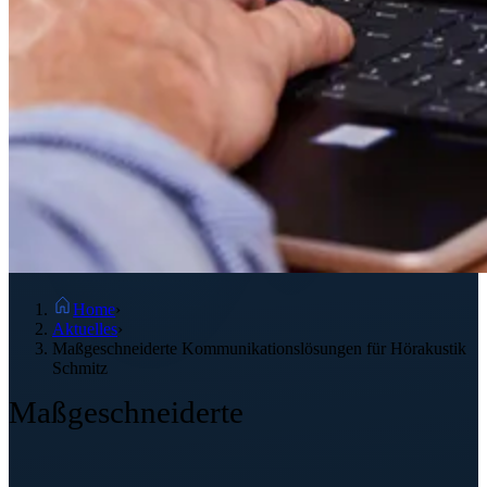
Home
›
Aktuelles
›
Maßgeschneiderte Kommunikationslösungen für Hörakustik
Schmitz
Maßgeschneiderte
Kommunikations