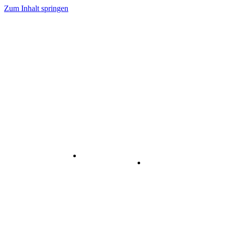
Zum Inhalt springen
Internet
-
Visuelle
& Data
enstleistungen
Kommunikation
Center