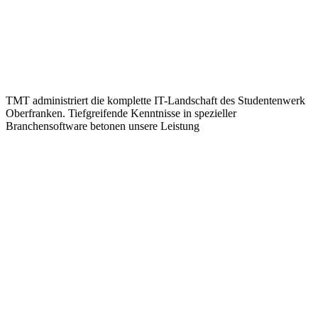
TMT administriert die komplette IT-Landschaft des Studentenwerk
Oberfranken. Tiefgreifende Kenntnisse in spezieller
Branchensoftware betonen unsere Leistung
Managed IT, Administration der kompletten IT-Landschaft
TMT administriert die komplette IT-Landschaft des Studentenwerk
Oberfranken. Tiefgreifende Kenntnisse in spezieller
Branchensoftware betonen unsere Leistungen und machen uns zum
unverzichtbaren Partner. Durch unsere langjährige Betreuung des
Studentenwerk Oberfranken konnten wir spezielles Know-how
aufbauen.
TMT erbringt folgende IT-Dienstleistungen für das Studentenwerk
Oberfranken
Server-Virtualisierung via VMware
TMT virtualisiert die Server
des SWO hochverfügbar in den TMT-Rechenzentren