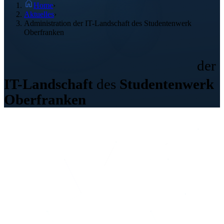
Home
›
Aktuelles
›
Administration der IT-Landschaft des Studentenwerk
Oberfranken
Administration
der
IT-Landschaft
des
Studentenwerk
Oberfranken