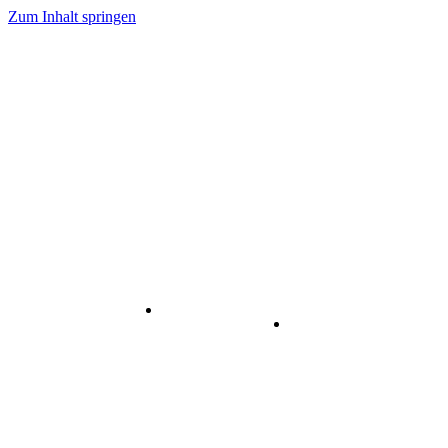
Zum Inhalt springen
Internet
-
Visuelle
& Data
enstleistungen
Kommunikation
Center