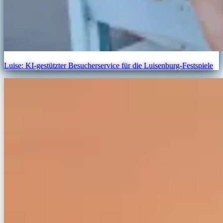
Luise: KI-gestützter Besucherservice für die Luisenburg-Festspiele