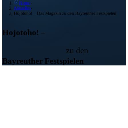
Home
›
Aktuelles
›
Hojotoho! – Das Magazin zu den Bayreuther Festspielen
Das
Hojotoho! –
Magazin
zu den
Bayreuther Festspielen