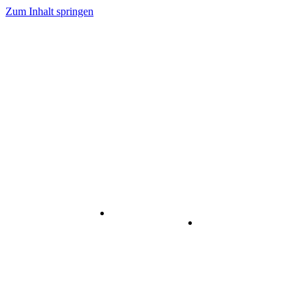
Zum Inhalt springen
Internet
-
Visuelle
& Data
enstleistungen
Kommunikation
Center