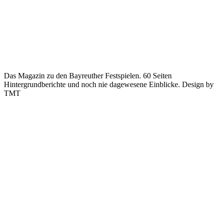
Das Magazin zu den Bayreuther Festspielen. 60 Seiten
Hintergrundberichte und noch nie dagewesene Einblicke. Design by
TMT
Gestaltung und Produktion des Festspielmagazins der Bayreuther
Festspiele von TAFF e.V.
Schon zum zweiten Mal gibt TAFF e.V. ein Festspielmagazin
anlässlich der Bayreuther Festspiele heraus. Darin: exklusive Blicke
hinter die Kulissen des Festspielgeschehens. Um den intensiv
recherchierten und mit viel Liebe erarbeiteten Texten und Bildern
einen angemessenen Rahmen zu bieten, gestaltete TMT bereits 2016
alle Elemente dieses Magazins. Auch 2017 ging eine neue Ausgabe
dieses Magazins in Produktion.
Von der Definition des Gestaltungsrasters und der Festlegung
zueinander passender Schriftarten über die Heftplanung inklusive