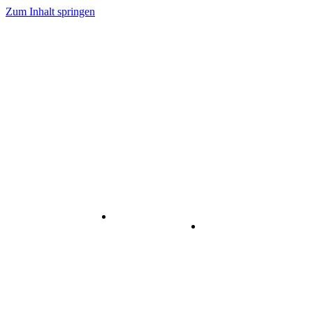
Zum Inhalt springen
Internet
-
Visuelle
& Data
enstleistungen
Kommunikation
Center