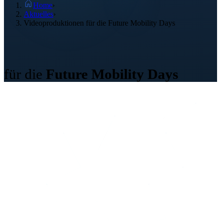
Home
›
Aktuelles
›
Videoproduktionen für die Future Mobility Days
Videoproduktion
für die
Future Mobility Days