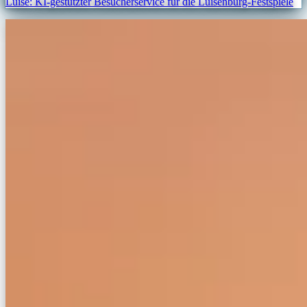
Luise: KI-gestützter Besucherservice für die Luisenburg-Festspiele