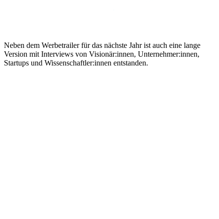
Neben dem Werbetrailer für das nächste Jahr ist auch eine lange
Version mit Interviews von Visionär:innen, Unternehmer:innen,
Startups und Wissenschaftler:innen entstanden.
Nachberichterstattung und Werbetrailer
Unsere Städte sind in Bewegung. Und die Art, wie wir uns
fortbewegen, hat einen elementaren Einfluss darauf, in welche
Richtung es geht: Parkplatzsuche oder Handyticket?
Carsharing oder Zweitwagen? Ladesäule oder Tankstelle?
Pendeln mit dem Fahrrad oder doch ein Häuschen im Grünen?