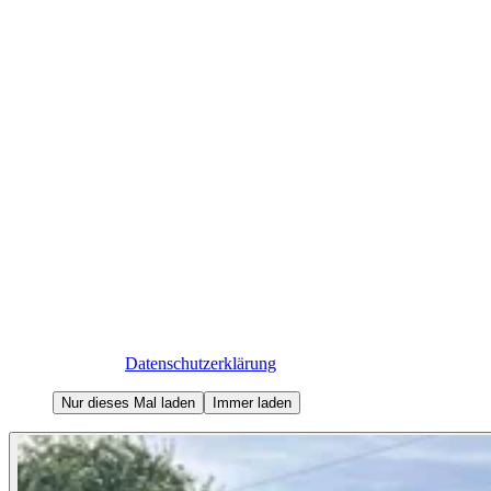
Externes Video von Vimeo
Zum Abspielen wird eine Verbindung zu vimeo.com
(USA) aufgebaut. Dabei werden u. a. Ihre IP-Adresse
übertragen und Cookies gesetzt. Details und Widerruf
in unserer
Datenschutzerklärung
.
Nur dieses Mal laden
Immer laden