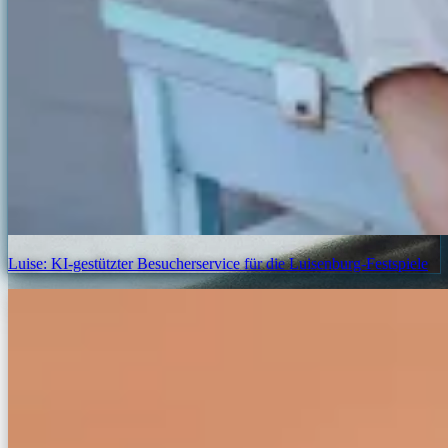
Luise: KI-gestützter Besucherservice für die Luisenburg-Festspiele