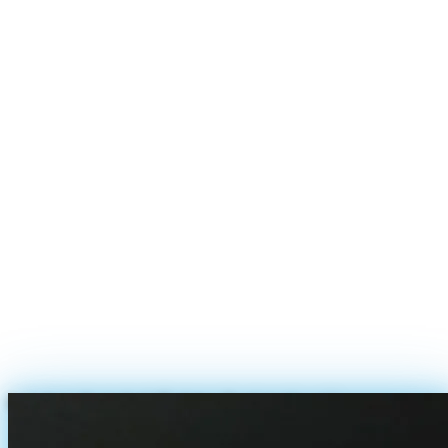
Nach Fertigstellung des Storyboards ging es darum, die richtigen
Locations und Darsteller zu scouten und alles in den passenden
terminlichen Rahmen zu bringen. Außerdem waren Aufnahmen vor
einem Greenscreen bei uns im Studio geplant.
Der Dreh
Für die Kürze des geplanten Clips mussten wir doch einige
unterschiedliche Szenarien darstellen, was den zeitlichen Aufwand
für den Dreh anspruchsvoll gestaltet hat.
Unter anderem drehten wir mit einem Kleinkind und einem Hund,
was die Planbarkeit des zeitlichen Ablaufs zusätzlich erschwert.
Außerdem haben wir in unserem TMT-Studio einen Greenscreen
aufgebaut, um den Protagonisten kosteneffizient in eine tropische
Kulisse projizieren zu können.
Alle Herausforderungen konnten gemeistert werden und die
geplanten Szenen wurden innerhalb der veranschlagten Drehtage
umgesetzt.
Lagerfeuer-Szene beim Dreh fuer Fotokalender.com