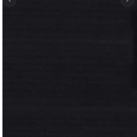
Die Postproduktion
Es galt nun, aus dem gedrehten Material ein ansprechendes und
emotionales Video zu produzieren, welches in den Längenversionen
30, 15 und sogar nur 5 Sekunden seine Dynamik beibehält.
Eine besondere Herausforderung war die Greenscreen-Produktion,
bei der wir mithilfe von sog. Trackerpunkten im Hintergrund die
Bewegung der Kamera aufzeichneten. Somit konnten wir den
Darsteller in 360°-Footage vor Naturaufnahmen einsetzen.
Ebenso wichtig war die Ausleuchtung der Szene: Um die Illusion zu
erzeugen, der Darsteller sei im Wald, simulierten wir im Studio
Baumschatten und Wasserreflexionen.
Außerdem mussten wir uns auf die Suche nach der passenden
Stimme für die Spots machen. Am Ende konnten wir unseren
Kunden mit einer Mischung eines weiblichen und eines männlichen