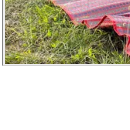
Die Projektplanung
Wir hatten in der Planung dieses Projekts seitens unseres Kunden
sehr viele Freiheiten. Nach einigen Informationen zu
fotokalender.com und der Ausrichtung für das Marketing konnten
wir frei konzeptionieren und hatten mit unserer Idee, die wichtigen
Momente des Lebens einzufangen und festzuhalten, beim Kunden
direkt ins Schwarze getroffen.
Die ersten selbständigen Essensversuche des Kindes, der
unvergessliche Abend am Lagerfeuer oder die Reise des Lebens.
Wir alle wünschen uns diese Art von Momenten – und genau das
sollte der Werbespot für den Fotokalender-Anbieter widerspiegeln.