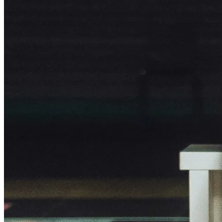
Sprechers überzeugen, die die von uns erarbeiteten Texte
professionell eingesprochen haben.
Unsere Aufgaben bei diesem Projekt:
Projektplanung, Konzept, Texte & Storyboard
Disposition und Durchführung der Dreharbeiten
Videoschnitt, Color Grading und Grafik-Animationen
Sound Design