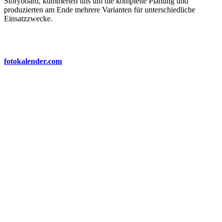
Storyboard, kümmerten uns um die komplette Planung und
produzierten am Ende mehrere Varianten für unterschiedliche
Einsatzzwecke.
Imagevideo zur Vermarktung
Für dieses Video konnten wir erstmalig mit dem großen Portal
fotokalender.com
zusammenarbeiten. Bei Fotokalender.com
gibt es frei gestaltbare Kalender aller Art zu bestellen und das
Portal glänzt vor allem durch seinen einfach zu bedienenden
und umfangreichen Editor.
Unsere Aufgabe war es, ein emotionales Videokonzept zu
erstellen, um neue Kunden bei YouTube und innerhalb des
Google-Display-Netzwerkes zu gewinnen. Neben dem Konzept
lieferten wir das Storyboard, kümmerten uns um die komplette
Planung und produzierten am Ende mehrere Varianten für
unterschiedliche Einsatzzwecke.