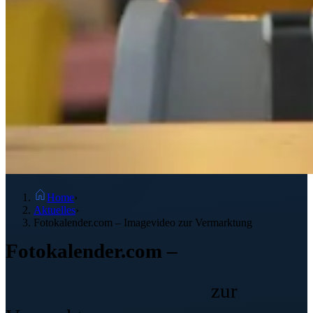
Home
›
Aktuelles
›
Fotokalender.com – Imagevideo zur Vermarktung
Fotokalender.com –
Imagevideo
zur