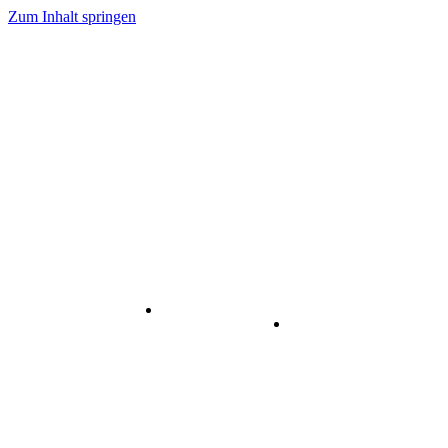
Zum Inhalt springen
Internet
-
Visuelle
& Data
enstleistungen
Kommunikation
Center