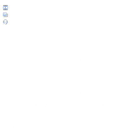
in Portugal
Dreh von Filmsequenzen
Videoschnitt, Color Grading und Grafik-Animation
Sound Design