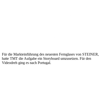
Für die Markteinführung des neuesten Fernglases von STEINER,
hatte TMT die Aufgabe ein Storyboard umzusetzen. Für den
Videodreh ging es nach Portugal.
Produktvideo zum Marktstart
Das neueste Fernglas von STEINER bietet dank seiner
Autobright-Technologie den Lichtschutzfaktor für die Augen.
Als weltweit erstes und einziges Fernglas hat es phototrope
Linsen. Das bedeutet, es passt sich automatisch den
Lichtverhältnissen an, so dass man auch bei grellem
Sonnenschein oder Lichtreflexionen immer die optimale Sicht
hat.