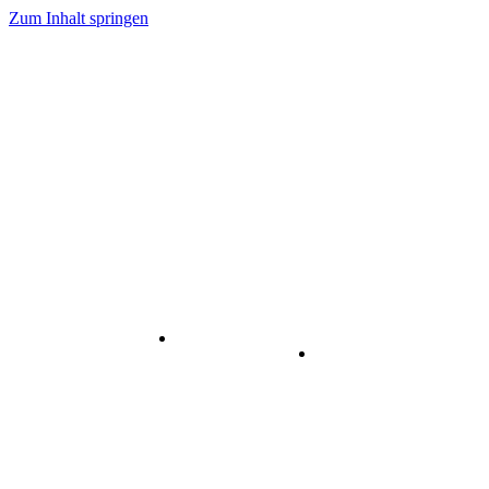
Zum Inhalt springen
Internet
-
Visuelle
& Data
enstleistungen
Kommunikation
Center