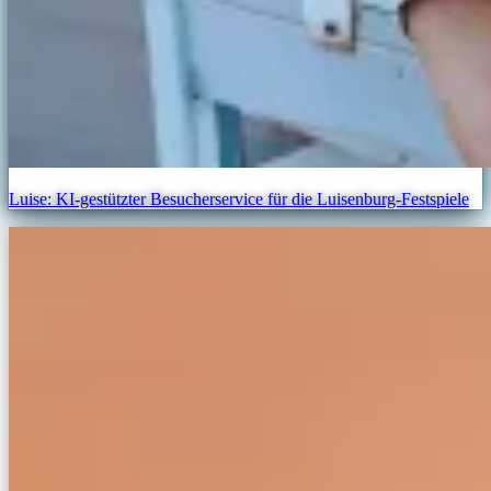
Luise: KI-gestützter Besucherservice für die Luisenburg-Festspiele