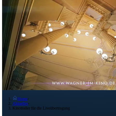
Home
›
Aktuelles
›
Kinotrailer für die Liveübertragung