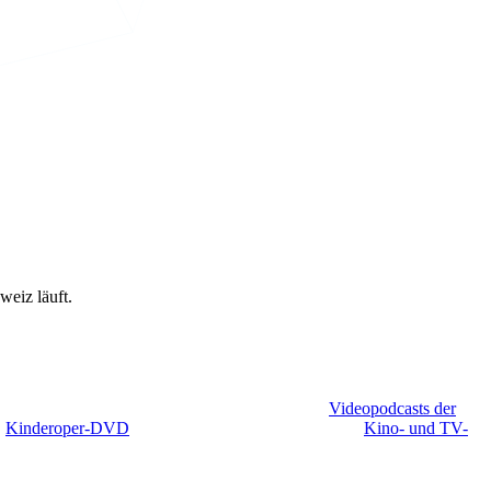
weiz läuft.
elhaus verantwortlich. Neben der Produktion des
Videopodcasts der
e
Kinderoper-DVD
liegt die Gesamtkoordination der
Kino- und TV-
120 teilnehmenden Kinos in Deutschland, Österreich und der Schweiz