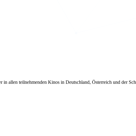
er in allen teilnehmenden Kinos in Deutschland, Österreich und der Sch
und natürlich auch für TMT ein wichtiger Auftraggeber.
hreren Jahren für den Großteil der audio-visuellen Projekte im Festspi
für zahlreiche Fernsehsender weltweit oder der Erstellung der jährlich
gung produzieren wir alljährlich einen Kinotrailer, der in allen ca. 