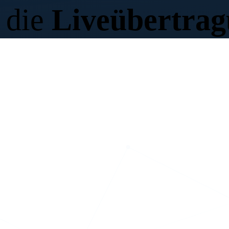
 die
Liveübertrag