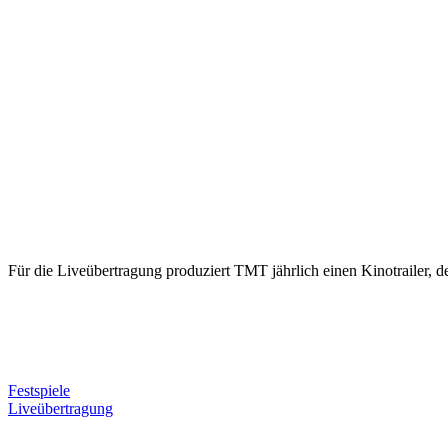
Für die Liveübertragung produziert TMT jährlich einen Kinotrailer, d
Der Kinospot für die Bayreuther Festspiele
Die Bayreuther Festspiele sind das Kulturhighlight in Bayreuth 
Neben zahlreichen IT– und Internet-Dienstleistungen sind wir seit me
Festspiele
, der Bereitstellung von TV-Footage der Neuinszenierungen 
Liveübertragung
in der Verantwortung von TMT. Für diese Liveübertra
läuft.