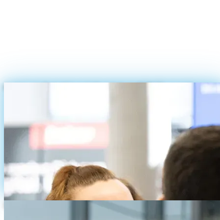
und bietet eine einzigartige Möglichkeit für den Austausch
zwischen mittelständischen Unternehmen, dem IT-Cluster
Oberfranken, der IHK und HWK für Oberfranken, dem BF/M
sowie den vier oberfränkischen Hochschulen der
Technologieallianz Oberfranken.
TMT war in diesem Jahr stolzer Sponsor der Veranstaltung und mit
einem großen Aufgebot aus allen Abteilungen im Foyer des RW I
Gebäudes der Universität Bayreuth vertreten.
Gruppe von Teilnehmern im Gespräch am TMT-Messestand
Zwei Teilnehmer im Gespräch vor heller Fensterfront