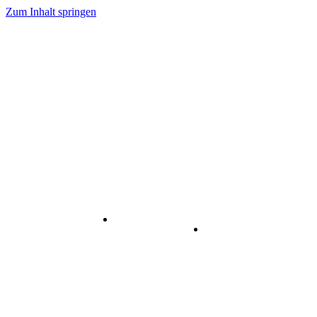
Zum Inhalt springen
Internet
-
Visuelle
& Data
enstleistungen
Kommunikation
Center