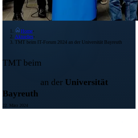
Home
›
Aktuelles
›
TMT beim IT-Forum 2024 an der Universität Bayreuth
IT-Forum
TMT beim
2024
an der
Universität
Bayreuth
22. März 2024