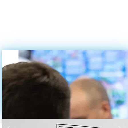
Wir sagen Danke für eine rundum gelungene und perfekt
organisierte Veranstaltung! Ein Sonderlob vom TMT-Team gab es
für das vielfältige Catering während des Tages.
Im kommenden Jahr richtet die Hochschule Coburg das IT-Forum
aus und der Staffelstab wurde am Ende der Veranstaltung von Prof.
Dr. Torsten Eymann (CIO der Uni Bayreuth) übergeben.
Bis zum nächsten Jahr!
Zwei Teilnehmer im Gespräch vor blauer Messewand
Podiumssitzgruppe vor dem Logo der Universität Bayreuth