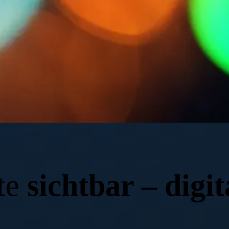
munikation
te
sichtbar – digit