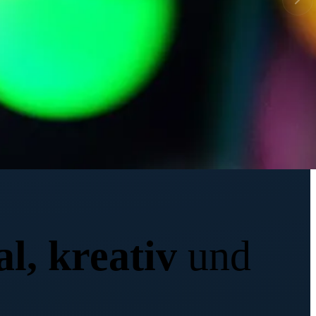
al, kreativ
und