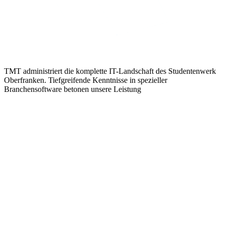
TMT administriert die komplette IT-Landschaft des Studentenwerk
Oberfranken. Tiefgreifende Kenntnisse in spezieller
Branchensoftware betonen unsere Leistung
Managed IT, Administration der kompletten IT-Landschaft
TMT administriert die komplette IT-Landschaft des Studentenwerk
Oberfranken. Tiefgreifende Kenntnisse in spezieller
Branchensoftware betonen unsere Leistungen und machen uns zum
unverzichtbaren Partner. Durch unsere langjährige Betreuung des
Studentenwerk Oberfranken konnten wir spezielles Know-how
aufbauen.
TMT erbringt folgende IT-Dienstleistungen für das Studentenwerk
Oberfranken
Server-Virtualisierung via VMware
TMT virtualisiert die Server
des SWO hochverfügbar in den TMT-Rechenzentren