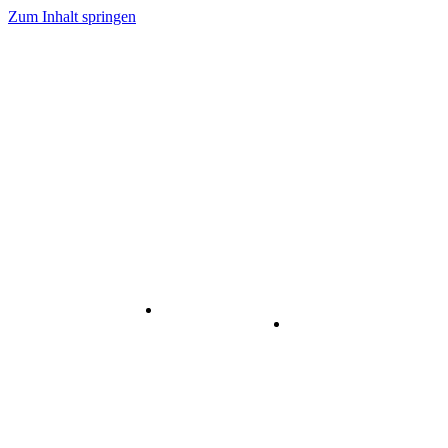
Zum Inhalt springen
Internet
-
Visuelle
& Data
enstleistungen
Kommunikation
Center