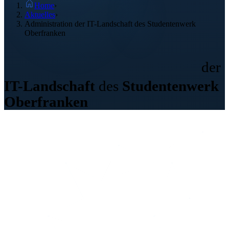
Home
›
Aktuelles
›
Administration der IT-Landschaft des Studentenwerk
Oberfranken
Administration
der
IT-Landschaft
des
Studentenwerk
Oberfranken