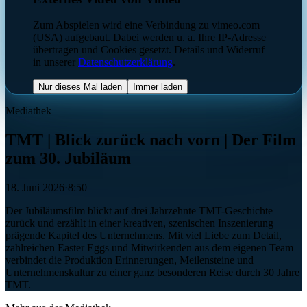
Zum Abspielen wird eine Verbindung zu vimeo.com
(USA) aufgebaut. Dabei werden u. a. Ihre IP-Adresse
übertragen und Cookies gesetzt. Details und Widerruf
in unserer
Datenschutzerklärung
.
Nur dieses Mal laden
Immer laden
Mediathek
TMT | Blick zurück nach vorn | Der Film
zum 30. Jubiläum
18. Juni 2026
·
8:50
Der Jubiläumsfilm blickt auf drei Jahrzehnte TMT-Geschichte
zurück und erzählt in einer kreativen, szenischen Inszenierung
prägende Kapitel des Unternehmens. Mit viel Liebe zum Detail,
zahlreichen Easter Eggs und Mitwirkenden aus dem eigenen Team
verbindet die Produktion Erinnerungen, Meilensteine und
Unternehmenskultur zu einer ganz besonderen Reise durch 30 Jahre
TMT.