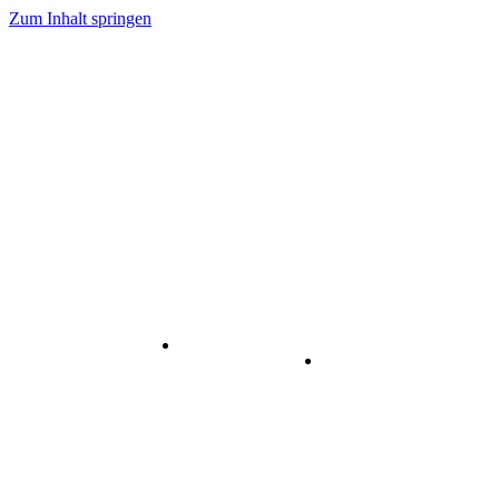
Zum Inhalt springen
Internet
-
Visuelle
& Data
enstleistungen
Kommunikation
Center