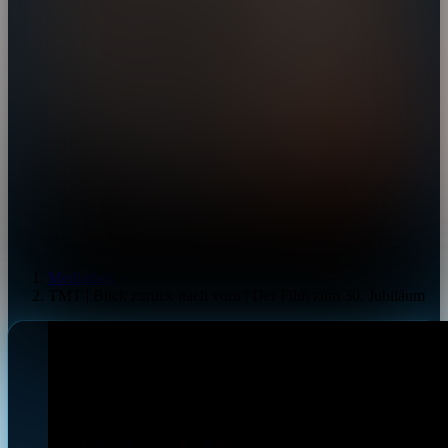
Mediathek
›
TMT | Blick zurück nach vorn | Der Film zum 30. Jubiläum