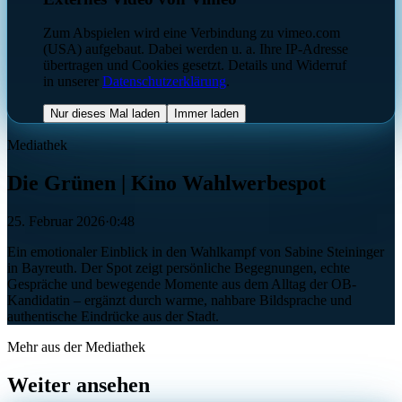
Zum Abspielen wird eine Verbindung zu vimeo.com
(USA) aufgebaut. Dabei werden u. a. Ihre IP-Adresse
übertragen und Cookies gesetzt. Details und Widerruf
in unserer
Datenschutzerklärung
.
Nur dieses Mal laden
Immer laden
Mediathek
Die Grünen | Kino Wahlwerbespot
25. Februar 2026
·
0:48
Ein emotionaler Einblick in den Wahlkampf von Sabine Steininger
in Bayreuth. Der Spot zeigt persönliche Begegnungen, echte
Gespräche und bewegende Momente aus dem Alltag der OB-
Kandidatin – ergänzt durch warme, nahbare Bildsprache und
authentische Eindrücke aus der Stadt.
Mehr aus der Mediathek
Weiter ansehen