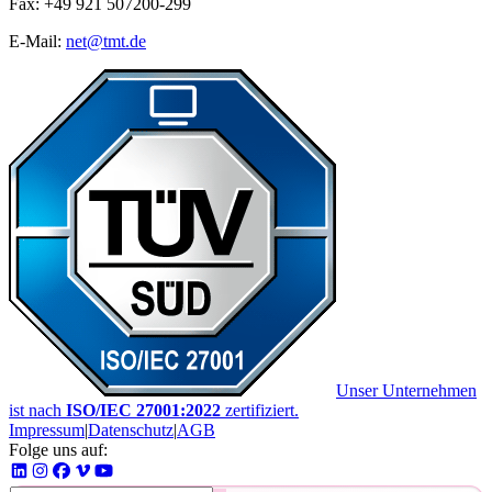
Fax: +49 921 507200-299
E-Mail:
net@tmt.de
Unser Unternehmen
ist nach
ISO/IEC 27001:2022
zertifiziert.
Impressum
|
Datenschutz
|
AGB
Folge uns auf: