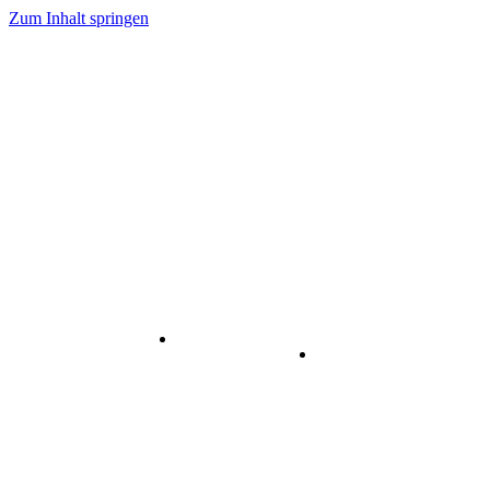
Zum Inhalt springen
Internet
-
Visuelle
& Data
enstleistungen
Kommunikation
Center