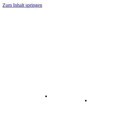
Zum Inhalt springen
Internet
-
Visuelle
& Data
enstleistungen
Kommunikation
Center