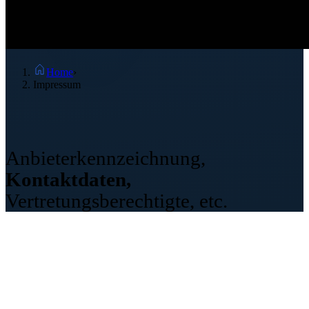
Home
›
Impressum
Impressum
Anbieterkennzeichnung,
Kontaktdaten,
Vertretungsberechtigte, etc.
Impressum
TMT GmbH & Co. KG
Theodor-Schmidt-Straße 19
95448 Bayreuth
Handelsregister: HRA 2790
Registergericht: Amtsgericht Bayreuth