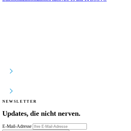
auf einer eigenen Seite.
Bildnachweise
Alle Rechte vorbehalten. Text, Bilder, Grafiken, Ton, Animationen
und Videos sowie deren Anordnung auf der TMT GmbH & Co.
KG – Website unterliegen dem Schutz des Urheberrechts und
anderer Schutzgesetze. Der Inhalt dieser Website darf nicht zu
kommerziellen Zwecken kopiert, verbreitet, verändert oder Dritten
zugänglich gemacht werden. Einige Seiten enthalten außerdem
Bilder, die dem Copyright Dritter unterliegen.
Unternehmensarchiv
Fotos externer Dienstleister
NEWSLETTER
Updates, die
nicht nerven
.
E-Mail-Adresse